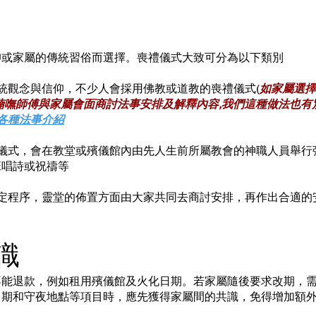
仰或家屬的傳統習俗而選擇。喪禮儀式大致可分為以下類別
統觀念與信仰，不少人會採用佛教或道教的喪禮儀式(
如家屬選擇
喃嘸師傅與家屬會面商討法事安排及解釋內容,我們這種做法也有
各種法事介紹
教儀式，會在教堂或殯儀館內由先人生前所屬教會的神職人員舉
唱詩或祝禱等
定程序，靈堂的佈置方面由大家共同去商討安排，再作出合適的
識
不能退款，例如租用殯儀館及火化日期。若家屬隨後要求改期，
日期和守夜地點等項目時，應先獲得家屬間的共識，免得增加額