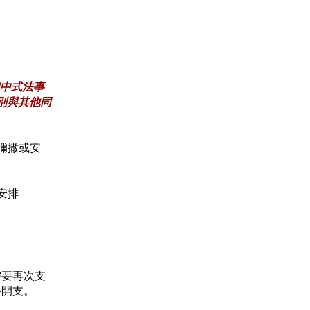
中式法事
別與其他同
行彌撒或安
安排
需要再次支
外開支。