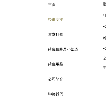
主頁
後事安排
道堂打齋
​
殯儀傳統及小知識
殯儀用品
中
公司簡介
聯絡我們