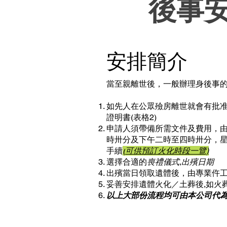
後事
安排簡介
當至親離世後，一般辦理身後事
如先人在公眾殮房離世就會有批准屍
證明書(表格2)
申請人須帶備所需文件及費用，
時卅分及下午二時至四時卅分，
手續
(
可供預訂火化時段一覽)
選擇合適的
喪禮儀式
,
出殯日期
出殯當日領取遺體後，由專業仵
妥善安排遺體火化／土葬後,如火葬
以上大部份流程均可由本公司代為