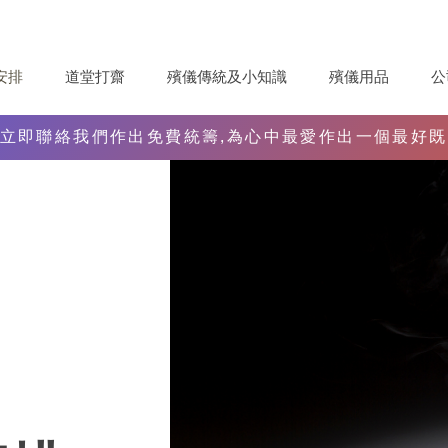
安排
道堂打齋
殯儀傳統及小知識
殯儀用品
公
立即聯絡我們作出免費統籌,為心中最愛作出一個最好