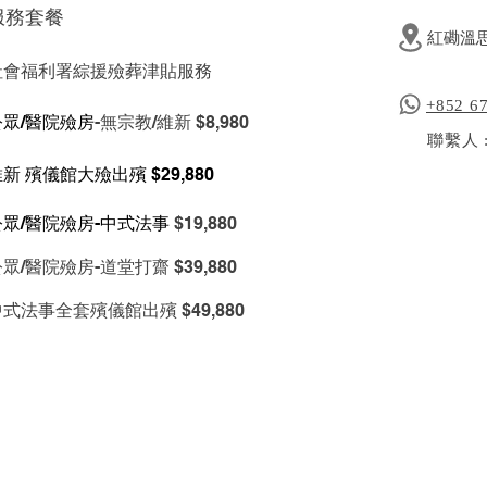
服務套餐
​
紅磡溫
社會福利署綜援殮葬津貼服務
+852 6
公眾/醫院殮房
-無宗教/維新 $8,980
聯繫人 
維新 殯儀館大殮出殯 $29,880
公眾/醫院殮房-中式法事
$19,880
公眾/醫院殮房-道堂打齋
$39,880
式法事全套殯儀館出殯 $49,880