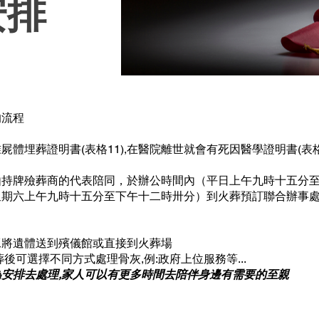
安排
的流程
體埋葬證明書(表格11),在醫院離世就會有死因醫學證明書(表格1
由持牌殮葬商的代表陪同，於辦公時間內（平日上午九時十五分
星期六上午九時十五分至下午十二時卅分）到火葬預訂聯合辦事
工將遺體送到殯儀館或直接到火葬場
後可選擇不同方式處理骨灰,例:政府上位服務等...
安排去處理,家人可以有更多時間去陪伴身邊有需要的至親