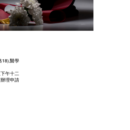
8),醫學
至下午十二
處辦理申請