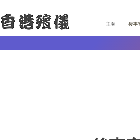
主頁
後事