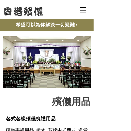
希望可以為你解決一切疑難
殯儀用品
各式各樣殯儀喪禮用品
殯儀喪禮用品, 棺木, 花牌中式西式, 道堂