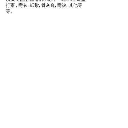
打齋 , 壽衣, 紙紮, 骨灰龕, 壽被, 其他等
等。
各類棺木
中西式花牌
道堂打齋
各類壽衣