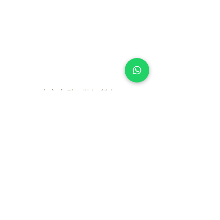
由心出發 I 做好所有
由於殯儀用品種類繁多各式各樣嘅宗教亦有差
異，如果有需要去了解煩請聯絡我們
以上圖片
只供參考一切以實物為準
WhatsApp
服務套餐
​
社會福利署綜援殮葬津貼服務
公眾/醫院殮房
-無宗教/維新 $8,980