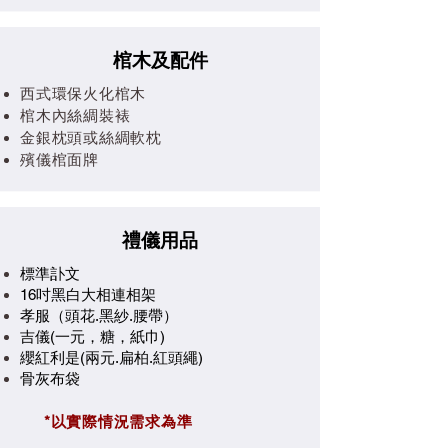
棺木及配件
西式環保火化棺木
棺木內絲綢裝裱
金銀枕頭或絲綢軟枕
殯儀棺面牌
禮儀用品
標準訃文
16吋黑白大相連相架
孝服（頭花.黑紗.腰帶）
吉儀(一元，糖，紙巾)
纓紅利是(兩元.扁柏.紅頭繩) ​
骨灰布袋
​
*以實際情況需求為準