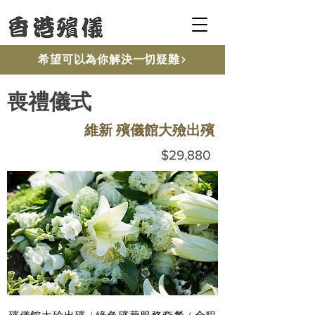
希望可以為你解決一切疑難
喪禮儀式
維新 殯儀館大殮出殯
$29,880