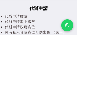
代辦申請
代辦申請撒灰
代辦申請海上撒灰
代辦申請政府龕位
​另有私人骨灰龕位可供出售 （表一）
由心出發 I 做好所有
WhatsApp
院出 簡單出殯 醫院出殯 殮房出殯 經濟喪禮 經濟出殯 綜援殮葬費 綜援殮葬費出殯 綜
援殮葬費喪禮 綜援殮葬津貼金 綜援殮葬津貼金出殯 綜援殮葬津貼金喪禮 綜援殮葬費
2021 綜援殮葬費2021出殯 綜援殮葬費2024喪禮