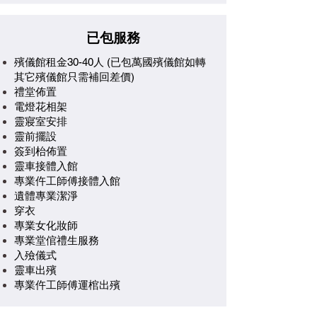
已包服務
殯儀館租金30-40人 (已包萬國殯儀館如轉
其它殯儀館只需補回差價)
禮堂佈置
電燈花相架
靈寢室安排
靈前擺設
簽到枱佈置
靈車接體入館
專業仵工師傅接體入館
遺體專業潔淨
穿衣
專業女化妝師​
專業堂倌禮生服務
入殮儀式
靈車出殯
專業仵工師傅運棺出殯