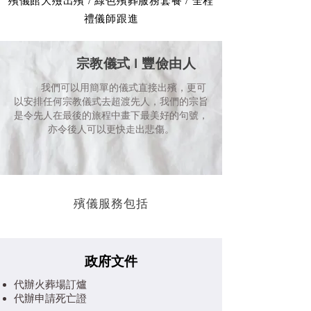
殯儀館大殮出殯 / 綠色殯葬服務套餐 / 全程
禮儀師跟進
宗教儀式 I 豐儉由人
我們可以用簡單的儀式直接出殯，更可
以安排任何宗教儀式去超渡先人，我們的宗旨
是令先人在最後的旅程中畫下最美好的句號，
亦令後人可以更快走出悲傷。
殯儀服務包括
政府文件
代辦火葬場訂爐
代辦申請死亡證